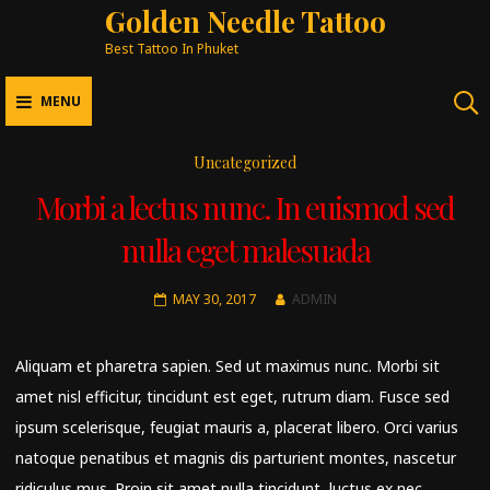
Golden Needle Tattoo
Best Tattoo In Phuket
MENU
Uncategorized
Morbi a lectus nunc. In euismod sed
nulla eget malesuada
MAY 30, 2017
ADMIN
Aliquam et pharetra sapien. Sed ut maximus nunc. Morbi sit
amet nisl efficitur, tincidunt est eget, rutrum diam. Fusce sed
ipsum scelerisque, feugiat mauris a, placerat libero. Orci varius
natoque penatibus et magnis dis parturient montes, nascetur
ridiculus mus. Proin sit amet nulla tincidunt, luctus ex nec,